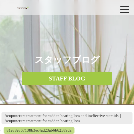
スタッフブログ
STAFF BLOG
Acupuncture treatment for sudden hearing loss and ineffective steroids｜
Acupuncture treatment for sudden hearing loss
›
81e88e867138b3ec4ad23ab6b62589da