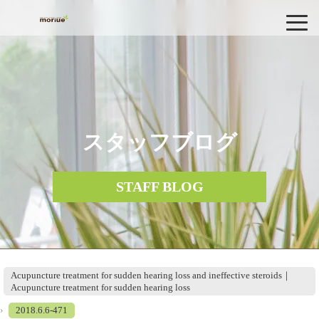
スタッフブログ
STAFF BLOG
Acupuncture treatment for sudden hearing loss and ineffective steroids｜
Acupuncture treatment for sudden hearing loss
›
2018.6.6-471